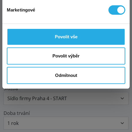
polovinu platí taktéž! 👌
Marketingové
To mě zajímá
Tato akce není kombinovatelná s jinými probíhajícími
Povolit vše
akcemi ani s affiliate programem.
Povolit výběr
Adresa sídla
Odmítnout
Služba
Doba trvání