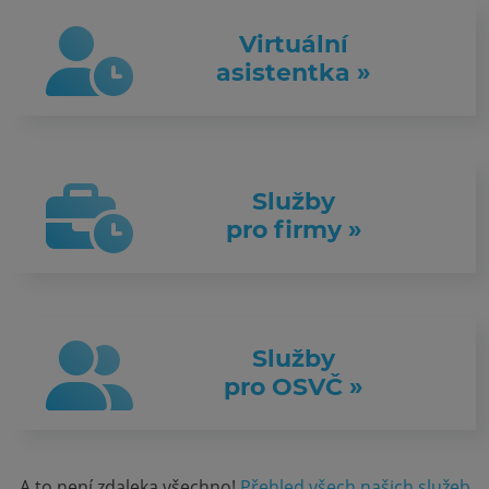
Virtuální
asistentka »
Služby
pro firmy »
Služby
pro OSVČ »
A to není zdaleka všechno!
Přehled všech našich služeb