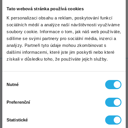
Identifikační údaje
Exkluzivní akce pro nové
Tato webová stránka používá cookies
×
zákazníky – virtuální sídlo za
K personalizaci obsahu a reklam, poskytování funkcí
Máte-li již sídlo podnikání,
sociálních médií a analýze naší návštěvnosti využíváme
polovinu!
tak navíc poprosíme i vaše
soubory cookie. Informace o tom, jak náš web používáte,
IČO, u firem pak její název
sdílíme se svými partnery pro sociální média, inzerci a
analýzy. Partneři tyto údaje mohou zkombinovat s
Sháníte solidní a přitom
levné virtuální sídlo
pro
dalšími informacemi, které jste jim poskytli nebo které
OSVČ, firmu či spolek? Využijte mimořádnou akci a
získali v důsledku toho, že používáte jejich služby.
sjednejte si u nás sídlo
na adrese Kurzova
, Praha
5, a to
nyní jen za polovinu!
Akce se vztahuje na
NEZÁVAZNÁ POPTÁVKA
první uhrazené období, a to jak na
variantu
Výběr
START
, která tak stojí
jen 45 Kč měsíčně
, tak i na
Nutné
souhlasu
STANDARD a PREMIUM. Výběr varianty je
Vyberte si variantu virtuálního sídla, o kterou máte
samozřejmě na vás.
zájem a na jak dlouho ji chcete. Následně vás
Všechny podrobnosti o akci a sídle na detailu
Preferenční
budeme
kontaktovat do cca 3 hodin od přijetí
zmíněné adresy Kurzova.
poptávky
. Vyřízení pak bývá otázkou pár hodin.
Statistické
Pozor: Dosavadní akce na
doživotní variantu
za