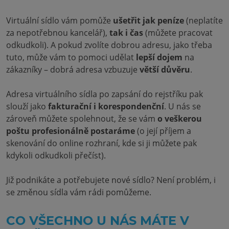
Virtuální sídlo vám pomůže
ušetřit jak peníze
(neplatíte
za nepotřebnou kancelář),
tak i čas
(můžete pracovat
odkudkoli). A pokud zvolíte dobrou adresu, jako třeba
tuto, může vám to pomoci udělat
lepší dojem
na
zákazníky – dobrá adresa vzbuzuje
větší důvěru
.
Adresa virtuálního sídla po zapsání do rejstříku pak
slouží jako
fakturační i korespondenční
. U nás se
zároveň můžete spolehnout, že se vám
o veškerou
poštu profesionálně postaráme
(o její příjem a
skenování do online rozhraní, kde si ji můžete pak
kdykoli odkudkoli přečíst).
Již podnikáte a potřebujete nové sídlo? Není problém, i
se změnou sídla vám rádi pomůžeme.
CO VŠECHNO U NÁS MÁTE V