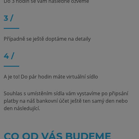
Do 3 hodin se vám následně ozveme
3 /
Případně se ještě doptáme na detaily
4 /
A je to! Do pár hodin máte virtuální sídlo
Souhlas s umístěním sídla vám vystavíme po připsání
platby na náš bankovní účet ještě ten samý den nebo
den následující.
CO OD VÁS BUDEME