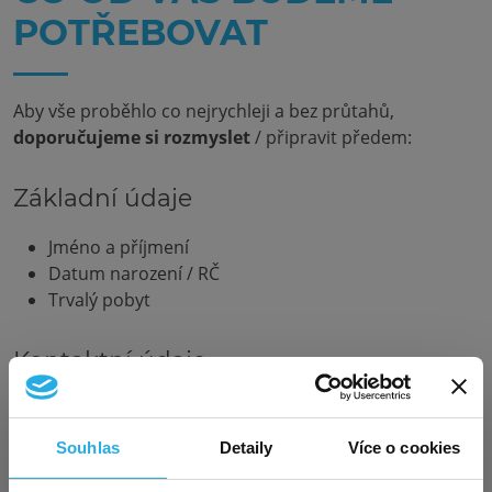
POTŘEBOVAT
Aby vše proběhlo co nejrychleji a bez průtahů,
doporučujeme si rozmyslet
/ připravit předem:
Základní údaje
Jméno a příjmení
Datum narození / RČ
Trvalý pobyt
Kontaktní údaje
Kontaktní adresa
Telefonní číslo
Souhlas
Detaily
Více o cookies
E-mailová adresa