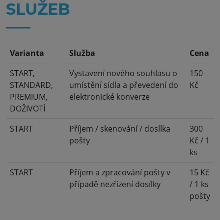
SLUŽEB
Varianta
Služba
Cena
START,
Vystavení nového souhlasu o
150
STANDARD,
umístění sídla a převedení do
Kč
PREMIUM,
elektronické konverze
DOŽIVOTÍ
START
Příjem / skenování / dosílka
300
pošty
Kč / 1
ks
START
Příjem a zpracování pošty v
15 Kč
případě nezřízení dosílky
/ 1 ks
pošty