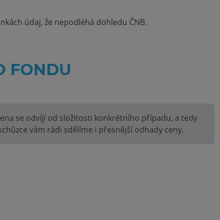
ánkách údaj, že nepodléhá dohledu ČNB.
HO FONDU
na se odvíjí od složitosti konkrétního případu, a tedy
schůzce vám rádi sdělíme i přesnější odhady ceny.