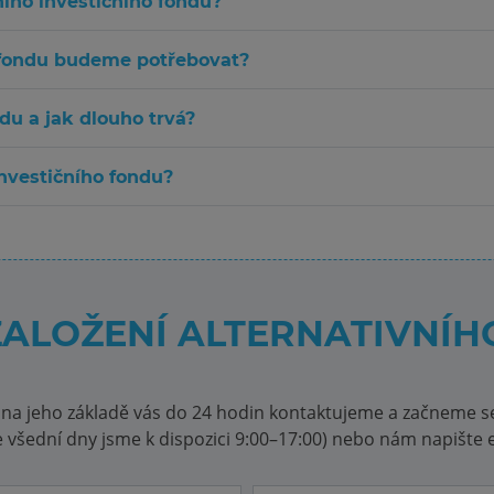
ího investičního fondu?
nvestičního fondu budeme potřebovat?
du a jak dlouho trvá?
investičního fondu?
ALOŽENÍ ALTERNATIVNÍH
na jeho základě vás do 24 hodin kontaktujeme a začneme se
e všední dny jsme k dispozici 9:00–17:00) nebo nám napište