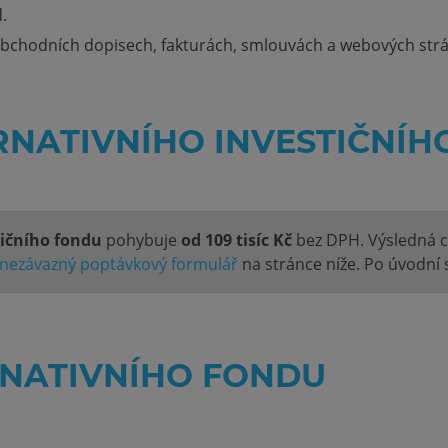
.
bchodních dopisech, fakturách, smlouvách a webových str
RNATIVNÍHO INVESTIČNÍ
tičního fondu
pohybuje
od 109 tisíc Kč
bez DPH. Výsledná ce
nezávazný poptávkový formulář
na stránce níže. Po úvodní 
RNATIVNÍHO FONDU