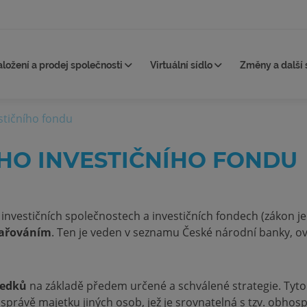
aložení a prodej společnosti
Virtuální sídlo
Změny a další 
estičního fondu
HO INVESTIČNÍHO FONDU
o investičních společnostech a investičních fondech (zákon j
dařováním
. Ten je veden v seznamu České národní banky, o
ředků
na základě předem určené a schválené strategie. Tyto
e správě majetku jiných osob, jež je srovnatelná s tzv. obho