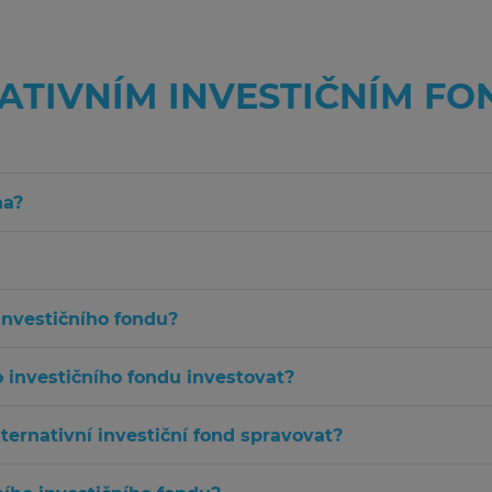
NATIVNÍM INVESTIČNÍM F
na?
investičního fondu?
 investičního fondu investovat?
ernativní investiční fond spravovat?