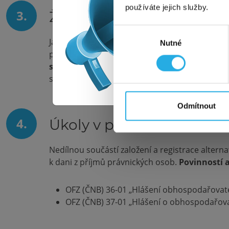
Všech
používáte jejich služby.
3.
Žádost o registraci u ČN
Pozor
Výběr
Jak jsme již zmínili výše, po kompletaci smluv
Nutné
souhlasu
podat
datovou schránkou
ČNB nebo přes elek
To
strategii
. Tím se rozumí popis aktivit, které 
situace, kdy bude třeba změnit investiční stra
Tato a
Odmítnout
4.
Úkoly v průběhu fungová
Nedílnou součástí založení a registrace alterna
k dani z příjmů právnických osob.
Povinností a
OFZ (ČNB) 36-01 „Hlášení obhospodařovatele
OFZ (ČNB) 37-01 „Hlášení o obhospodařovan