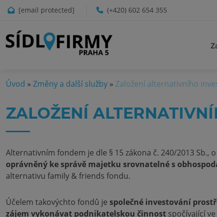
[email protected]
(+420) 602 654 355
Z
Úvod
»
Změny a další služby
»
Založení alternativního inv
ZALOŽENÍ ALTERNATIVNÍ
Alternativním fondem je dle § 15 zákona č. 240/2013 Sb., 
oprávněný ke správě majetku srovnatelné s obhospo
alternativu family & friends fondu.
Účelem takovýchto fondů je
společné investování prost
zájem vykonávat podnikatelskou činnost
spočívající v