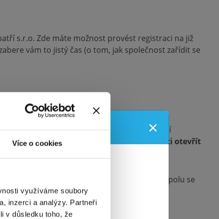
patří s.r.o. Zde máte možnost provést registraci na již
abere vám to jistý čas (o tom, jak společnost zařídit se
×
u!
egistraci LEI můžete vyřídit sami přes Centrální
íslo LEI, je ten, že si
díky němu budete moci otevřít
Více o cookies
spolek?
rzova
, Praha
ení vyřizovacího procesu o něj můžete zažádat spolu se
období, a to
ěvnosti využíváme soubory
na STANDARD a
, inzerci a analýzy. Partneři
li v důsledku toho, že