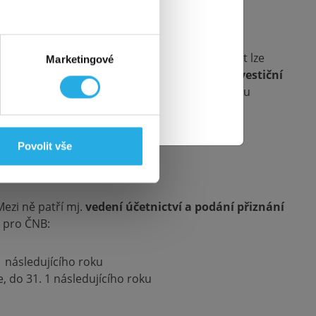
rzova.
ktéž! 👌
gistruje zpravidla do 5 pracovních dnů. Žádost lze
Marketingové
t o registraci u ČNB,
potřebujete doložit investiční
ní zisku.. Nastane-li v průběhu fungování fondu
ate programem.
Povolit vše
 Mezi ně patří mj.
vedení účetnictví a podání přiznání
g pro ČNB:
1 následujícího roku
 do 31. 1 následujícího roku