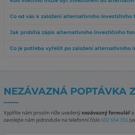
Kdo všechno může být investorem do alternativn
Co od vás k založení alternativního i
Jak probíhá zápis alternativního investičního fon
Co je potřeba vyřešit po založení alternativního 
NEZÁVAZNÁ POPTÁVKA Z
Vyplňte nám prosím níže uvedený
nezávazný formulář
a 
zavolejte nám jednoduše na telefonní číslo
602 654 355
(v