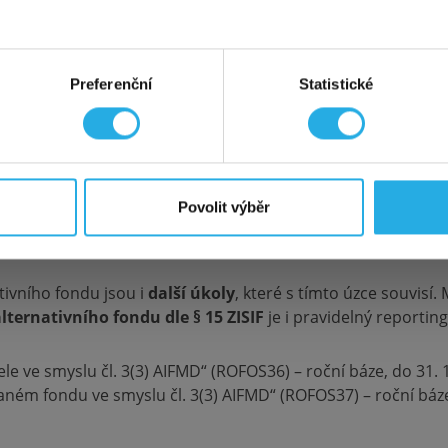
ny podrobnosti o akci a sídle na detailu zmíněné adresy Ku
B
: Dosavadní akce na
doživotní variantu
za polovinu platí ta
ní dokumentace je potřeba podat žádost k ČNB. ČNB fond zare
Preferenční
Statistické
tronickou podatelnu ČNB. K tomu, abyste mohli podat žádos
 mě zajímá
bude fond vykonávat se svěřenými financemi za účelem dosaže
tegii, musí být tento záměr nejprve oznámen u ČNB.
kce není kombinovatelná s jinými probíhajícími akcemi ani s affili
Povolit výběr
ní fondu
tivního fondu jsou i
další úkoly
, které s tímto úzce souvisí.
lternativního fondu dle § 15 ZISIF
je i pravidelný reportin
 ve smyslu čl. 3(3) AIFMD“ (ROFOS36) – roční báze, do 31. 
ém fondu ve smyslu čl. 3(3) AIFMD“ (ROFOS37) – roční báze,