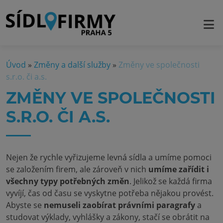
Úvod
»
Změny a další služby
»
Změny ve společnosti
s.r.o. či a.s.
ZMĚNY VE SPOLEČNOSTI
S.R.O. ČI A.S.
Nejen že rychle vyřizujeme levná sídla a umíme pomoci
se založením firem, ale zároveň v nich
umíme zařídit i
všechny typy potřebných změn
. Jelikož se každá firma
vyvíjí, čas od času se vyskytne potřeba nějakou provést.
Abyste se
nemuseli zaobírat právními paragrafy
a
studovat výklady, vyhlášky a zákony, stačí se obrátit na