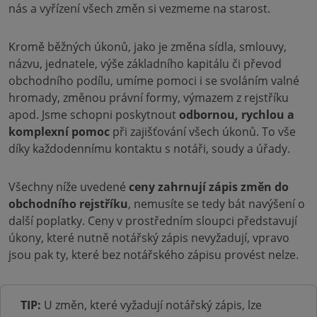
nás a vyřízení všech změn si vezmeme na starost.
Kromě běžných úkonů, jako je změna sídla, smlouvy,
názvu, jednatele, výše základního kapitálu či převod
obchodního podílu, umíme pomoci i se svoláním valné
hromady, změnou právní formy, výmazem z rejstříku
apod. Jsme schopni poskytnout
odbornou, rychlou a
komplexní pomoc
při zajišťování všech úkonů. To vše
díky každodennímu kontaktu s notáři, soudy a úřady.
Všechny níže uvedené
ceny zahrnují zápis změn do
obchodního rejstříku
, nemusíte se tedy bát navýšení o
další poplatky. Ceny v prostředním sloupci představují
úkony, které nutně notářský zápis nevyžadují, vpravo
jsou pak ty, které bez notářského zápisu provést nelze.
TIP:
U změn, které vyžadují notářský zápis, lze