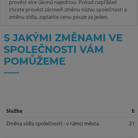
provést více úkonů najednou. Pokud například
chcete provést zároveň změnu názvu společnosti a
změnu sídla, zaplatíte cenu pouze za jeden.
S JAKÝMI ZMĚNAMI VE
SPOLEČNOSTI VÁM
POMŮŽEME
Služba
be
Změna sídla společnosti - v rámci města
2 0