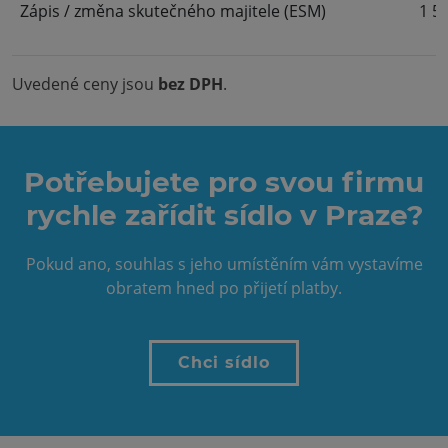
Zápis / změna skutečného majitele (ESM)
1 5
Uvedené ceny jsou
bez DPH
.
Potřebujete pro svou firmu
rychle zařídit sídlo v Praze?
Pokud ano, souhlas s jeho umístěním vám vystavíme
obratem hned po přijetí platby.
Chci sídlo