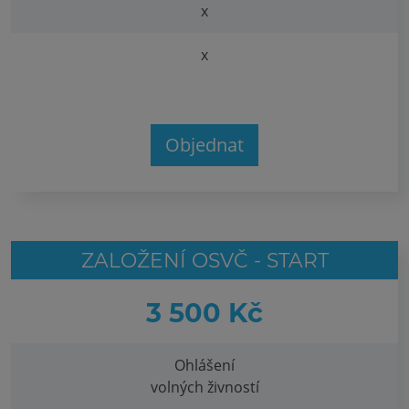
x
x
Objednat
ZALOŽENÍ OSVČ - START
3 500 Kč
Ohlášení
volných živností