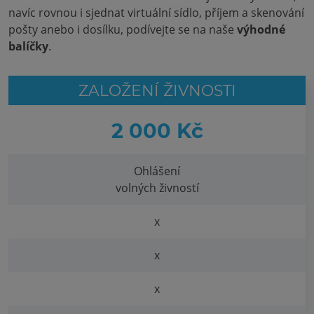
navíc rovnou i sjednat virtuální sídlo, příjem a skenování
pošty anebo i dosílku, podívejte se na naše
výhodné
balíčky
.
ZALOŽENÍ ŽIVNOSTI
2 000 Kč
Ohlášení
volných živností
x
x
x