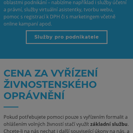
oblastmi podnikání – nabízíme například i služby účetní
a právní, služby virtuální asistentky, tvorbu webu,
pomoc s registrací k DPH či s marketingem včetně
online kampaní apod.
Služby pro podnikatele
CENA ZA VYŘÍZENÍ
ŽIVNOSTENSKÉHO
OPRÁVNĚNÍ
Pokud potřebujete pomoci pouze s vyřízením formalit a
ohlášením volných živností stačí využít
základní službu
.
Chcete-li na nás nechat i další související úkony na nás, a