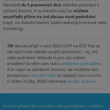
Následně
do 5 pracovních dnů
obdržíte potvrzení o
vyřízení živnosti. A vy mezitím svůj čas
můžete
soustředit přímo na své zbrusu nové podnikání
(např. na shánění klientů, ladění webových stránek nebo
marketing).
TIP:
Musíte přejít v roce 2024 z DPP na IČO? Pak se
vás týká hned několik nových povinností – mj. mít
sídlo podnikání. Nebude to pro vás ovšem
problém? Se vším vám rádi
pomůžeme a poradíme
.
A to nejen se založením živnosti, ale můžeme vám
poskytnout i
virtuální sídlo
za nejlepší cenu na trhu
či účetní služby. Bližší informace
na této stránce
.
Kromě vyřízení živnosti vám rádi pomůžeme i s dalšími