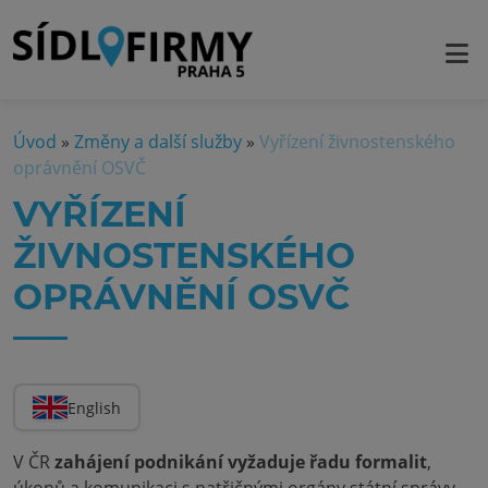
Úvod
»
Změny a další služby
»
Vyřízení živnostenského
oprávnění OSVČ
VYŘÍZENÍ
ŽIVNOSTENSKÉHO
OPRÁVNĚNÍ OSVČ
English
V ČR
zahájení podnikání vyžaduje řadu formalit
,