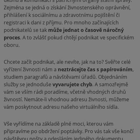
úkonů a komunikaci s patřičnými orgány státní správy.
Zejména se jedná o získání živnostenského oprávnění,
přihlášení k sociálnímu a zdravotnímu pojištění či
registraci k dani z příjmu. Pro mnoho začínajících
podnikatelů se tak
může jednat o časově náročný
proces
. A to zvlášť pokud chtějí podnikat ve specifickém
oboru.
Chcete začít podnikat, ale nevíte, jak na to? Svěřte celé
vyřízení živnosti nám a
neztrácejte čas s papírováním
,
studiem paragrafů a návštěvami úřadů. Objednáním
služby se jednoduše
vyvarujete chyb
. A samozřejmě
vám se vším rádi poradíme, včetně vhodných druhů
živností. Nemáte-li vhodnou adresu živnosti, můžeme
vám poskytnout adresu našeho virtuálního sídla.
Vše vyřídíme na základě plné moci, kterou vám
připravíme po obdržení poptávky. Pro vás tak vše končí
návštěvou pošty a odesláním jediného dokumentu.