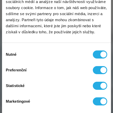
sociálních médií a analýze naší návštěvnosti využíváme
polovinu!
soubory cookie. Informace o tom, jak náš web používáte,
sdílíme se svými partnery pro sociální média, inzerci a
Nejčastěji poskytované služby
analýzy. Partneři tyto údaje mohou zkombinovat s
Sháníte solidní a přitom
levné virtuální sídlo
pro
dalšími informacemi, které jste jim poskytli nebo které
OSVČ, firmu či spolek? Využijte mimořádnou akci a
získali v důsledku toho, že používáte jejich služby.
sjednejte si u nás sídlo
na adrese Kurzova
, Praha
5, a to
nyní jen za polovinu!
Akce se vztahuje na
první uhrazené období, a to jak na
variantu
Virtuální
Výběr
START
, která tak stojí
jen 45 Kč měsíčně
, tak i na
Nutné
sídlo
Založení
souhlasu
STANDARD a PREMIUM. Výběr varianty je
pro firmy a
firmy s.r.o.
samozřejmě na vás.
OSVČ
Všechny podrobnosti o akci a sídle na detailu
Preferenční
zmíněné adresy Kurzova.
Statistické
Pozor: Dosavadní akce na
doživotní variantu
za
polovinu platí taktéž! 👌
Marketingové
To mě zajímá