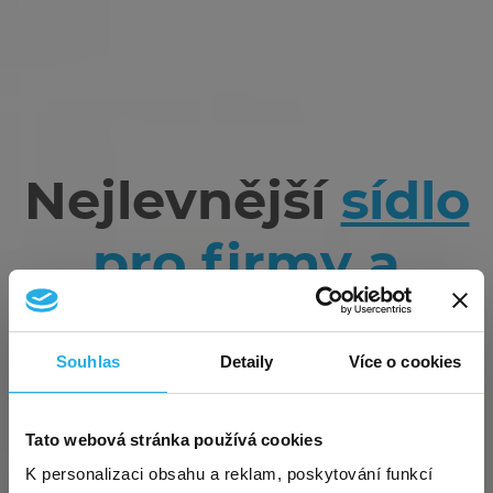
Nejlevnější
sídlo
pro firmy a
OSVČ
vč.
Souhlas
Detaily
Více o cookies
založení
společnosti
Exkluzivní akce pro nové
Tato webová stránka používá cookies
×
zákazníky – virtuální sídlo za
K personalizaci obsahu a reklam, poskytování funkcí