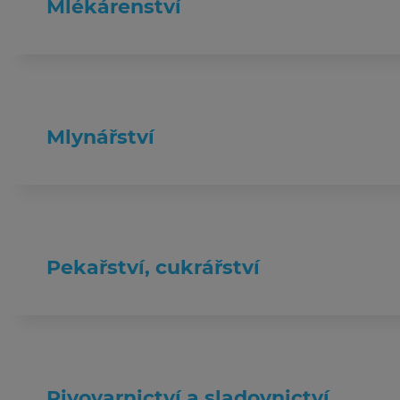
Mlékárenství
Mlynářství
Pekařství, cukrářství
Pivovarnictví a sladovnictví