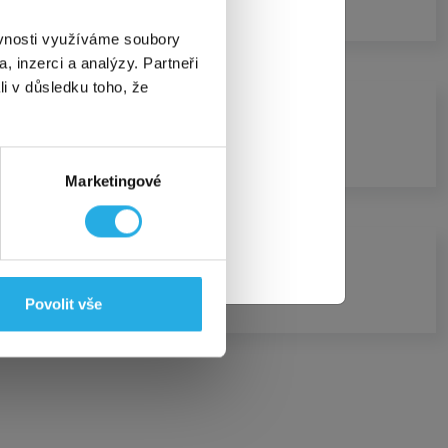
rzova
, Praha
období, a to
ěvnosti využíváme soubory
na STANDARD a
, inzerci a analýzy. Partneři
li v důsledku toho, že
rzova.
ktéž! 👌
Marketingové
ate programem.
Povolit vše