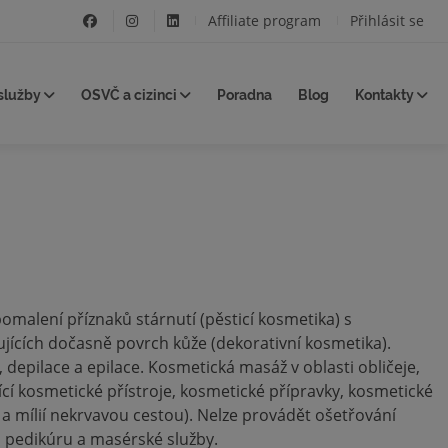
Affiliate program
Přihlásit se
služby
OSVČ a cizinci
Poradna
Blog
Kontakty
omalení příznaků stárnutí (pěsticí kosmetika) s
jících dočasně povrch kůže (dekorativní kosmetika).
 depilace a epilace. Kosmetická masáž v oblasti obličeje,
ící kosmetické přístroje, kosmetické přípravky, kosmetické
 a mílií nekrvavou cestou). Nelze provádět ošetřování
, pedikúru a masérské služby.