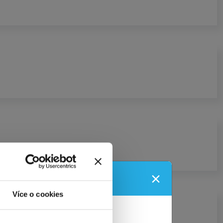
×
u!
Více o cookies
spolek?