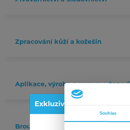
Zpracování kůží a kožešin
Aplikace, výroba a opravy ortoped
Exkluzivní akce pro nové z
Souhlas
Shání
Broušení a leptání skla