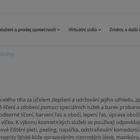
aložení a prodej společnosti
Virtuální sídlo
Změny a další 
služby
elého těla za účelem zlepšení a udržování jejího vzhledu, zp
líčení a zdobení pomocí speciálních tužek a barev probarvu
dborné líčení, barvení řas a obočí, lepení řas, úprava obočí,
 víčko. K výkonu kosmetických služeb se používají odpovídaj
hové čištění pleti, peeling, napářka, odstraňování komedonů
tegrity lidské kůže vpravováním cizorodých látek, manikúru