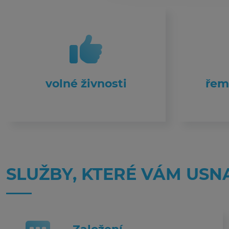
volné živnosti
řem
SLUŽBY, KTERÉ VÁM USN