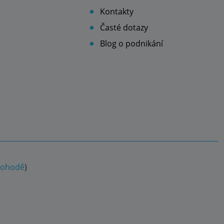
Kontakty
Časté dotazy
Blog o podnikání
 dohodě
)