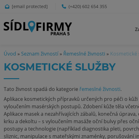
[email protected]
(+420) 602 654 355
Z
Úvod
»
Seznam živností
»
Řemeslné živnosti
»
Kosmetické 
KOSMETICKÉ SLUŽBY
Tato živnost spadá do kategorie
řemeslné živnosti
.
Aplikace kosmetických přípravků určených pro péči o kůži c
vyloučením masérských postupů. Zdobení kůže těla včetně 
Aplikace masek a nezahřívajících zábalů, konečná úprava, o
krku a dekoltu – s vyloučením masáže oční bulvy přes oční
postupy a technologie (například diagnostika pleti, povrc
sliznic, manipulace s mateřskými znaménky, porušování in