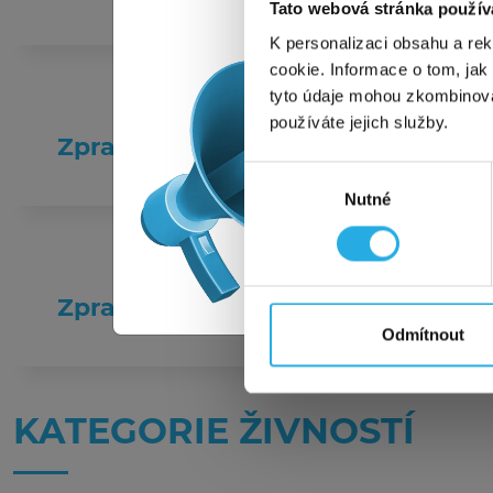
Využi
Tato webová stránka použív
5, a 
K personalizaci obsahu a re
jak n
cookie. Informace o tom, jak
PREMI
tyto údaje mohou zkombinovat
Všech
používáte jejich služby.
Zpracování gumárenských směsí
Pozor
Výběr
Nutné
souhlasu
To
Tato a
Zpracování kamene
Odmítnout
KATEGORIE ŽIVNOSTÍ