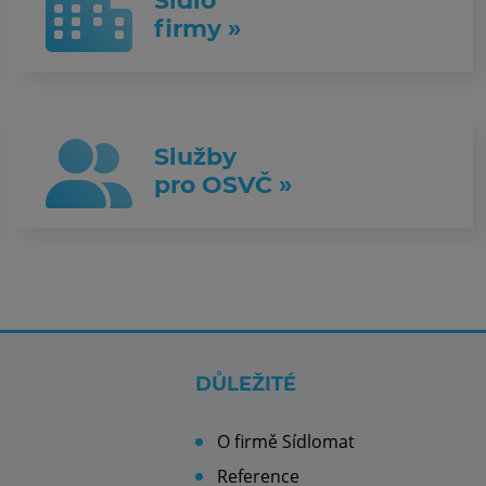
Sídlo
firmy »
Služby
pro OSVČ »
DŮLEŽITÉ
O firmě Sídlomat
Reference