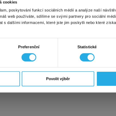
jte mimořádnou akci a sjednejte si u nás sídlo
na adrese Ku
á cookies
to
nyní jen za polovinu!
Akce se vztahuje na první uhrazené 
klam, poskytování funkcí sociálních médií a analýze naší návšt
a
variantu START
, která tak stojí
jen 45 Kč měsíčně
, tak i 
 náš web používáte, sdílíme se svými partnery pro sociální média
UM. Výběr varianty je samozřejmě na vás.
 s dalšími informacemi, které jste jim poskytli nebo které získa
ny podrobnosti o akci a sídle na detailu zmíněné adresy Ku
: Dosavadní akce na
doživotní variantu
za polovinu platí ta
Preferenční
Statistické
 mě zajímá
kce není kombinovatelná s jinými probíhajícími akcemi ani s affili
Povolit výběr