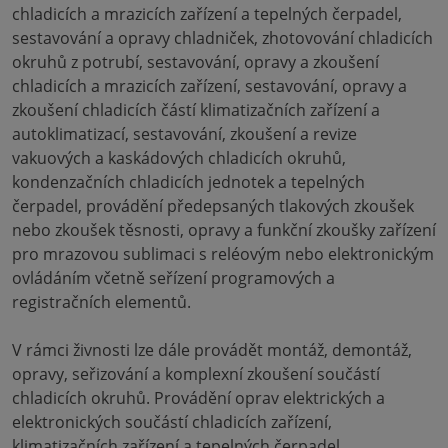
chladicích a mrazicích zařízení a tepelných čerpadel,
sestavování a opravy chladniček, zhotovování chladicích
okruhů z potrubí, sestavování, opravy a zkoušení
chladicích a mrazicích zařízení, sestavování, opravy a
zkoušení chladicích částí klimatizačních zařízení a
autoklimatizací, sestavování, zkoušení a revize
vakuových a kaskádových chladicích okruhů,
kondenzačních chladicích jednotek a tepelných
čerpadel, provádění předepsaných tlakových zkoušek
nebo zkoušek těsnosti, opravy a funkční zkoušky zařízení
pro mrazovou sublimaci s reléovým nebo elektronickým
ovládáním včetně seřízení programových a
registračních elementů.
V rámci živnosti lze dále provádět montáž, demontáž,
opravy, seřizování a komplexní zkoušení součástí
chladicích okruhů. Provádění oprav elektrických a
elektronických součástí chladicích zařízení,
klimatizačních zařízení a tepelných čerpadel.