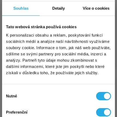
Souhlas
Detaily
Více o cookies
Exkluzivní akce pro nové
Tato webová stránka používá cookies
×
zákazníky – virtuální sídlo za
K personalizaci obsahu a reklam, poskytování funkcí
sociálních médií a analýze naší návštěvnosti využíváme
polovinu!
volné živnosti
soubory cookie. Informace o tom, jak náš web používáte,
sdílíme se svými partnery pro sociální média, inzerci a
analýzy. Partneři tyto údaje mohou zkombinovat s
Sháníte solidní a přitom
levné virtuální sídlo
pro
dalšími informacemi, které jste jim poskytli nebo které
OSVČ, firmu či spolek? Využijte mimořádnou akci a
získali v důsledku toho, že používáte jejich služby.
sjednejte si u nás sídlo
na adrese Kurzova
, Praha
5, a to
nyní jen za polovinu!
Akce se vztahuje na
první uhrazené období, a to jak na
variantu
Výběr
START
, která tak stojí
jen 45 Kč měsíčně
, tak i na
Nutné
souhlasu
STANDARD a PREMIUM. Výběr varianty je
samozřejmě na vás.
Všechny podrobnosti o akci a sídle na detailu
Preferenční
řemeslné živnosti