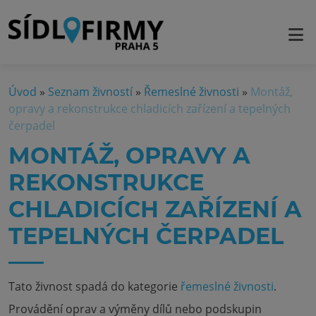
Úvod
»
Seznam živností
»
Řemeslné živnosti
»
Montáž,
opravy a rekonstrukce chladicích zařízení a tepelných
čerpadel
MONTÁŽ, OPRAVY A
REKONSTRUKCE
CHLADICÍCH ZAŘÍZENÍ A
TEPELNÝCH ČERPADEL
Tato živnost spadá do kategorie
řemeslné živnosti
.
Provádění oprav a výměny dílů nebo podskupin