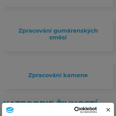
Zpracování gumárenských
směsí
Zpracování kamene
KATEGORIE ŽIVNOSTÍ