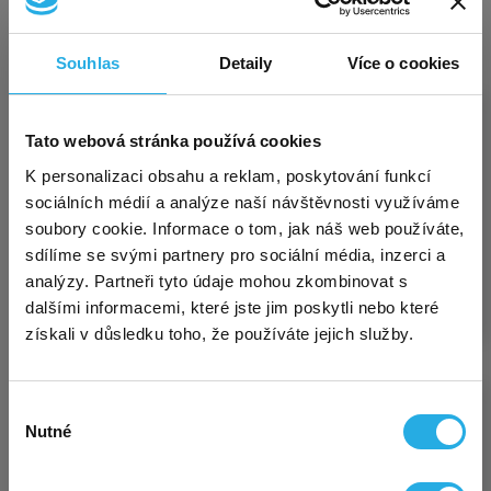
KATEGORIE ŽIVNOSTÍ
Souhlas
Detaily
Více o cookies
Exkluzivní akce pro nové
Tato webová stránka používá cookies
×
zákazníky – virtuální sídlo za
K personalizaci obsahu a reklam, poskytování funkcí
sociálních médií a analýze naší návštěvnosti využíváme
polovinu!
soubory cookie. Informace o tom, jak náš web používáte,
volné živnosti
sdílíme se svými partnery pro sociální média, inzerci a
analýzy. Partneři tyto údaje mohou zkombinovat s
Sháníte solidní a přitom
levné virtuální sídlo
pro
dalšími informacemi, které jste jim poskytli nebo které
OSVČ, firmu či spolek? Využijte mimořádnou akci a
získali v důsledku toho, že používáte jejich služby.
sjednejte si u nás sídlo
na adrese Kurzova
, Praha
5, a to
nyní jen za polovinu!
Akce se vztahuje na
první uhrazené období, a to jak na
variantu
Výběr
START
, která tak stojí
jen 45 Kč měsíčně
, tak i na
Nutné
souhlasu
STANDARD a PREMIUM. Výběr varianty je
samozřejmě na vás.