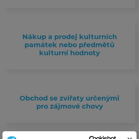
Nákup a prodej kulturních
památek nebo předmětů
kulturní hodnoty
Obchod se zvířaty určenými
pro zájmové chovy