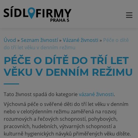
Úvod
»
Seznam živností
»
Vázané živnosti
»
Péče o dítě
do tří let věku v denním režimu
PÉČE O DÍTĚ DO TŘÍ LET
VĚKU V DENNÍM REŽIMU
Tato živnost spadá do kategorie
vázané živnosti
.
Výchovná péče o svěřené děti do tří let věku v denním
nebo v celotýdenním režimu zaměřená na rozvoj
rozumových a řečových schopností, pohybových,
pracovních, hudebních, výtvarných schopností a
kulturně hygienických návyků přiměřených věku dítěte.