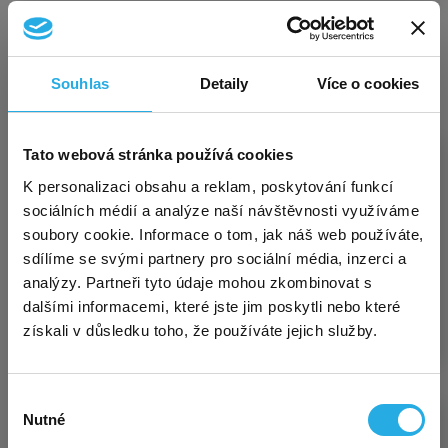
KATEGORIE ŽIVNOSTÍ
Souhlas
Detaily
Více o cookies
Exkluzivní akce pro nové
Tato webová stránka používá cookies
×
zákazníky – virtuální sídlo za
K personalizaci obsahu a reklam, poskytování funkcí
sociálních médií a analýze naší návštěvnosti využíváme
polovinu!
soubory cookie. Informace o tom, jak náš web používáte,
sdílíme se svými partnery pro sociální média, inzerci a
volné živnosti
analýzy. Partneři tyto údaje mohou zkombinovat s
Sháníte solidní a přitom
levné virtuální sídlo
pro
dalšími informacemi, které jste jim poskytli nebo které
OSVČ, firmu či spolek? Využijte mimořádnou akci a
získali v důsledku toho, že používáte jejich služby.
sjednejte si u nás sídlo
na adrese Kurzova
, Praha
5, a to
nyní jen za polovinu!
Akce se vztahuje na
první uhrazené období, a to jak na
variantu
Výběr
START
, která tak stojí
jen 45 Kč měsíčně
, tak i na
Nutné
souhlasu
STANDARD a PREMIUM. Výběr varianty je