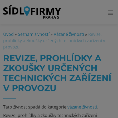
Úvod
»
Seznam živností
»
Vázané živnosti
»
Revize,
prohlídky a zkoušky určených technických zařízení v
provozu
REVIZE, PROHLÍDKY A
ZKOUŠKY URČENÝCH
TECHNICKÝCH ZAŘÍZENÍ
V PROVOZU
Tato živnost spadá do kategorie
vázané živnosti
.
Revize, prohlídky a zkoušky technických zařízení