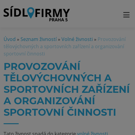
Úvod
»
Seznam živností
»
Volné živnosti
»
Provozování
tělovýchovných a sportovních zařízení a organizování
sportovní činnosti
PROVOZOVÁNÍ
TĚLOVÝCHOVNÝCH A
SPORTOVNÍCH ZAŘÍZENÍ
A ORGANIZOVÁNÍ
SPORTOVNÍ ČINNOSTI
Tato živnost spadá do kategorie
volné živnosti
.