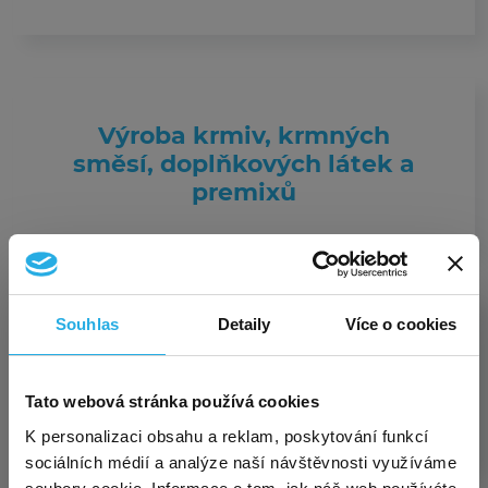
Výroba krmiv, krmných
směsí, doplňkových látek a
premixů
Souhlas
Detaily
Více o cookies
Výroba textilií, textilních
výrobků, oděvů a oděvních
Exkluzivní akce pro nové
Tato webová stránka používá cookies
doplňků
×
zákazníky – virtuální sídlo za
K personalizaci obsahu a reklam, poskytování funkcí
sociálních médií a analýze naší návštěvnosti využíváme
polovinu!