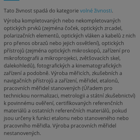
Tato živnost spadá do kategorie
volné živnosti
.
Výroba kompletovaných nebo nekompletovaných
optických prvků (zejména čoček, optických zrcadel,
polarizačních elementů, optických vláken a kabelů z nich
pro přenos obrazů nebo jejich osvětlení), optických
přístrojů (zejména optických mikroskopů, zařízení pro
mikrofotografii a mikroprojekci, zvětšovacích skel,
dalekohledů), fotografických a kinematografických
zařízení a podobně. Výroba měřicích, zkušebních a
navigačních přístrojů a zařízení, měřidel, etalonů,
pracovních měřidel stanovených (Úřadem pro
technickou normalizaci, metrologii a státní zkušebnictví)
k povinnému ověření, certifikovaných referenčních
materiálů a ostatních referenčních materiálů, pokud
jsou určeny k funkci etalonu nebo stanoveného nebo
pracovního měřidla. Výroba pracovních měřidel
nestanovených.