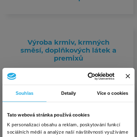
Výroba krmiv, krmných
směsí, doplňkových látek a
premixů
Souhlas
Detaily
Více o cookies
Výroba textilií, textilních
výrobků, oděvů a oděvních
Exkluzivní akce pro nové
Tato webová stránka používá cookies
doplňků
×
zákazníky – virtuální sídlo za
K personalizaci obsahu a reklam, poskytování funkcí
sociálních médií a analýze naší návštěvnosti využíváme
polovinu!