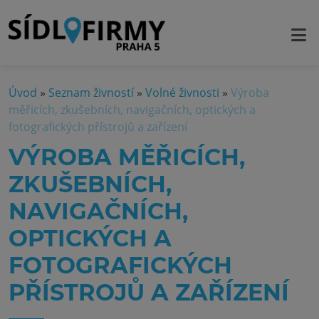
Úvod
»
Seznam živností
»
Volné živnosti
»
Výroba
měřicích, zkušebních, navigačních, optických a
fotografických přístrojů a zařízení
VÝROBA MĚŘICÍCH,
ZKUŠEBNÍCH,
NAVIGAČNÍCH,
OPTICKÝCH A
FOTOGRAFICKÝCH
PŘÍSTROJŮ A ZAŘÍZENÍ