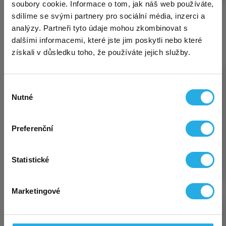
soubory cookie. Informace o tom, jak náš web používáte,
sdílíme se svými partnery pro sociální média, inzerci a
KATEGORIE ŽIVNOSTÍ
analýzy. Partneři tyto údaje mohou zkombinovat s
Sháníte solidní a přitom
levné virtuální sídlo
pro
dalšími informacemi, které jste jim poskytli nebo které
OSVČ, firmu či spolek? Využijte mimořádnou akci a
získali v důsledku toho, že používáte jejich služby.
sjednejte si u nás sídlo
na adrese Kurzova
, Praha
5, a to
nyní jen za polovinu!
Akce se vztahuje na
první uhrazené období, a to jak na
variantu
Výběr
START
, která tak stojí
jen 45 Kč měsíčně
, tak i na
Nutné
souhlasu
STANDARD a PREMIUM. Výběr varianty je
samozřejmě na vás.
Všechny podrobnosti o akci a sídle na detailu
Preferenční
volné živnosti
zmíněné adresy Kurzova.
Statistické
Pozor: Dosavadní akce na
doživotní variantu
za
polovinu platí taktéž! 👌
Marketingové
To mě zajímá