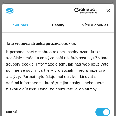
120 měsíců
Souhlas
Detaily
Více o cookies
17 500 Kč
bez DPH
Exkluzivní akce pro nové
Tato webová stránka používá cookies
×
zákazníky – virtuální sídlo za
K personalizaci obsahu a reklam, poskytování funkcí
💡 Že možná není virtuální trvalý pobyt na pražské
sociálních médií a analýze naší návštěvnosti využíváme
polovinu!
adrese Radlická 48 přesně to, co hledáte? Podívejte
soubory cookie. Informace o tom, jak náš web používáte,
se na celou
nabídku našich adres pro trvalý
sdílíme se svými partnery pro sociální média, inzerci a
pobyt
.
analýzy. Partneři tyto údaje mohou zkombinovat s
Sháníte solidní a přitom
levné virtuální sídlo
pro
dalšími informacemi, které jste jim poskytli nebo které
OSVČ, firmu či spolek? Využijte mimořádnou akci a
získali v důsledku toho, že používáte jejich služby.
sjednejte si u nás sídlo
na adrese Kurzova
, Praha
5, a to
nyní jen za polovinu!
Akce se vztahuje na
VYŘÍZENÍ TRVALÉHO
první uhrazené období, a to jak na
variantu
Výběr
START
, která tak stojí
jen 45 Kč měsíčně
, tak i na
POBYTU
Nutné
souhlasu
STANDARD a PREMIUM. Výběr varianty je