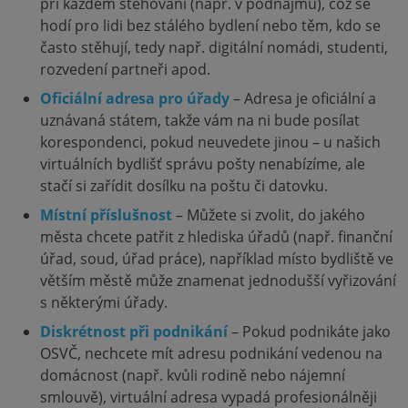
při každém stěhování (např. v podnájmu), což se
hodí pro lidi bez stálého bydlení nebo těm, kdo se
často stěhují, tedy např. digitální nomádi, studenti,
rozvedení partneři apod.
Oficiální adresa pro úřady
– Adresa je oficiální a
uznávaná státem, takže vám na ni bude posílat
korespondenci, pokud neuvedete jinou – u našich
virtuálních bydlišť správu pošty nenabízíme, ale
stačí si zařídit dosílku na poštu či datovku.
Místní příslušnost
– Můžete si zvolit, do jakého
města chcete patřit z hlediska úřadů (např. finanční
úřad, soud, úřad práce), například místo bydliště ve
větším městě může znamenat jednodušší vyřizování
s některými úřady.
Diskrétnost při podnikání
– Pokud podnikáte jako
OSVČ, nechcete mít adresu podnikání vedenou na
domácnost (např. kvůli rodině nebo nájemní
smlouvě), virtuální adresa vypadá profesionálněji