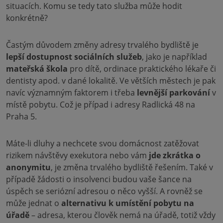
situacích. Komu se tedy tato služba může hodit
konkrétně?
Častým důvodem změny adresy trvalého bydliště je
lepší dostupnost sociálních služeb
, jako je například
mateřská škola
pro dítě, ordinace praktického lékaře či
dentisty apod. v dané lokalitě. Ve větších městech je pak
navíc významným faktorem i třeba
levnější parkování
v
místě pobytu. Což je případ i adresy Radlická 48 na
Praha 5.
Máte-li dluhy a nechcete svou domácnost zatěžovat
rizikem návštěvy exekutora nebo vám
jde zkrátka o
anonymitu
, je změna trvalého bydliště řešením. Také v
případě žádosti o insolvenci budou vaše šance na
úspěch se seriózní adresou o něco vyšší. A rovněž se
může jednat o
alternativu k umístění pobytu na
úřadě
– adresa, kterou člověk nemá na úřadě, totiž vždy