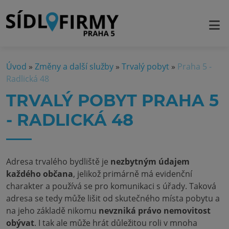
Úvod
»
Změny a další služby
»
Trvalý pobyt
»
Praha 5 -
Radlická 48
TRVALÝ POBYT PRAHA 5
- RADLICKÁ 48
Adresa trvalého bydliště je
nezbytným údajem
každého občana
, jelikož primárně má evidenční
charakter a používá se pro komunikaci s úřady. Taková
adresa se tedy může lišit od skutečného místa pobytu a
na jeho základě nikomu
nevzniká právo nemovitost
obývat
. I tak ale může hrát důležitou roli v mnoha