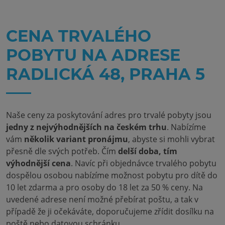
CENA TRVALÉHO
POBYTU NA ADRESE
RADLICKÁ 48, PRAHA 5
Naše ceny za poskytování adres pro trvalé pobyty jsou
jedny z nejvýhodnějších na českém trhu
. Nabízíme
vám
několik variant pronájmu
, abyste si mohli vybrat
přesně dle svých potřeb. Čím
delší doba, tím
výhodnější cena
. Navíc při objednávce trvalého pobytu
dospělou osobou nabízíme možnost pobytu pro dítě do
10 let zdarma a pro osoby do 18 let za 50 % ceny. Na
uvedené adrese není možné přebírat poštu, a tak v
případě že ji očekáváte, doporučujeme zřídit dosílku na
poště nebo datovou schránku.