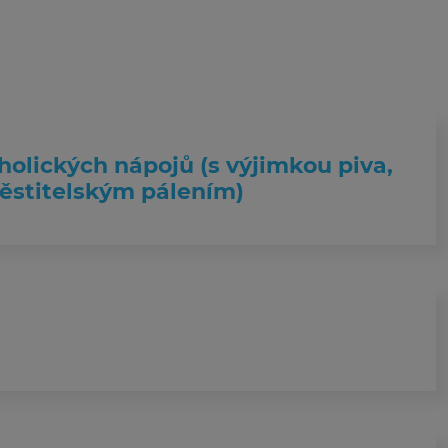
holických nápojů (s výjimkou piva,
pěstitelským pálením)