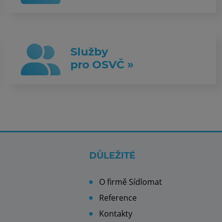
Služby
pro OSVČ »
DŮLEŽITÉ
O firmě Sídlomat
Reference
Kontakty