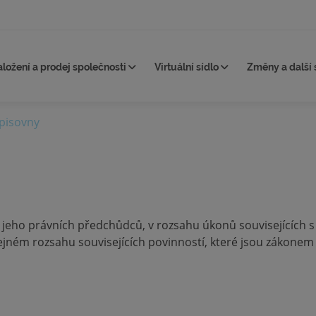
aložení a prodej společnosti
Virtuální sídlo
Změny a další 
pisovny
 jeho právních předchůdců, v rozsahu úkonů souvisejících
ejném rozsahu souvisejících povinností, které jsou zákonem