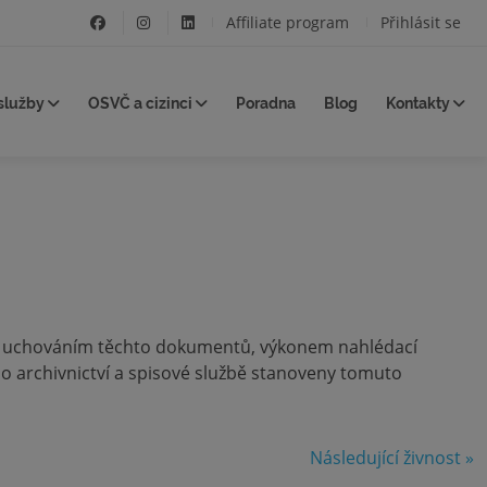
Affiliate program
Přihlásit se
služby
OSVČ a cizinci
Poradna
Blog
Kontakty
 s uchováním těchto dokumentů, výkonem nahlédací
 o archivnictví a spisové službě stanoveny tomuto
Následující živnost »