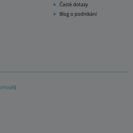
Časté dotazy
Blog o podnikání
 dohodě
)