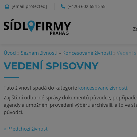
[email protected]
(+420) 602 654 355
Z
Úvod
»
Seznam živností
»
Koncesované živnosti
»
Vedení s
VEDENÍ SPISOVNY
Tato živnost spadá do kategorie
koncesované živnosti
.
Zajištění odborné správy dokumentů původce, popřípadě
agendy a umožnění provedení výběru archiválií, a to ve st
původci.
« Předchozí živnost