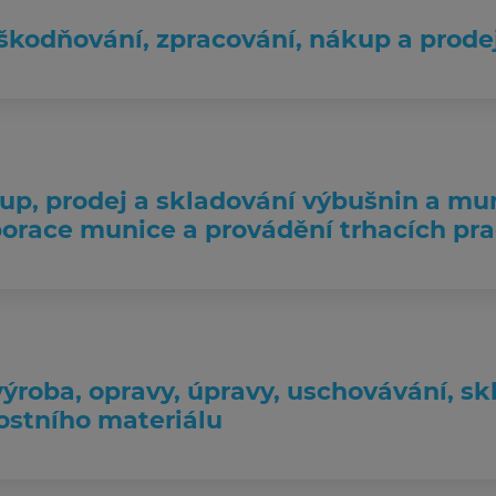
eškodňování, zpracování, nákup a prode
kup, prodej a skladování výbušnin a m
orace munice a provádění trhacích pra
výroba, opravy, úpravy, uschovávání, sk
ostního materiálu