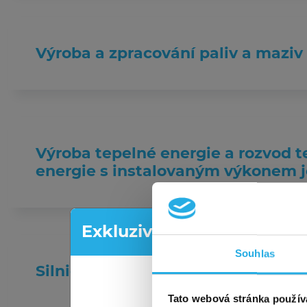
Výroba a zpracování paliv a mazi
Výroba tepelné energie a rozvod te
energie s instalovaným výkonem 
Exkluzivní akce pro nové z
Souhlas
Silniční motorová doprava
Shání
Využi
Tato webová stránka použív