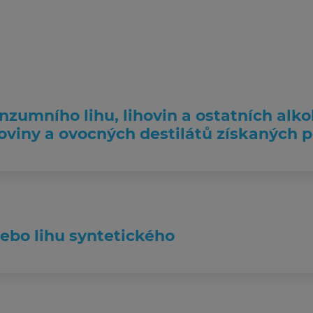
nzumního lihu, lihovin a ostatních alko
oviny a ovocných destilátů získaných 
nebo lihu syntetického