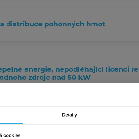
v a distribuce pohonných hmot
pelné energie, nepodléhající licenci r
jednoho zdroje nad 50 kW
ákazníky – virtuální sídlo za polovin
Detaily
te solidní a přitom
levné virtuální sídlo
pro OSVČ, firmu či 
jte mimořádnou akci a sjednejte si u nás sídlo
na adrese Ku
á cookies