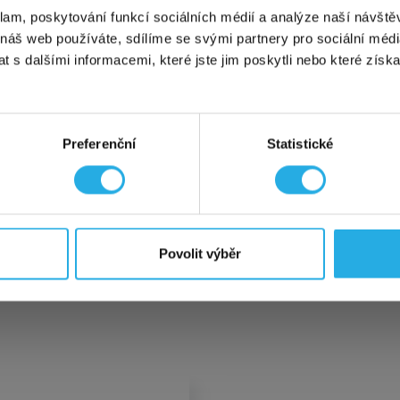
to
nyní jen za polovinu!
Akce se vztahuje na první uhrazené 
klam, poskytování funkcí sociálních médií a analýze naší návšt
a
variantu START
, která tak stojí
jen 45 Kč měsíčně
, tak i 
 náš web používáte, sdílíme se svými partnery pro sociální média
UM. Výběr varianty je samozřejmě na vás.
 s dalšími informacemi, které jste jim poskytli nebo které získa
ny podrobnosti o akci a sídle na detailu zmíněné adresy Ku
: Dosavadní akce na
doživotní variantu
za polovinu platí ta
Preferenční
Statistické
 mě zajímá
h zařízení pro aplikaci přípravků
kce není kombinovatelná s jinými probíhajícími akcemi ani s affili
Povolit výběr