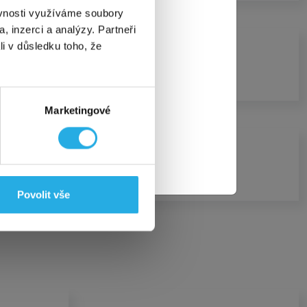
období, a to
ěvnosti využíváme soubory
na STANDARD a
, inzerci a analýzy. Partneři
li v důsledku toho, že
rzova.
ktéž! 👌
Marketingové
ate programem.
Povolit vše