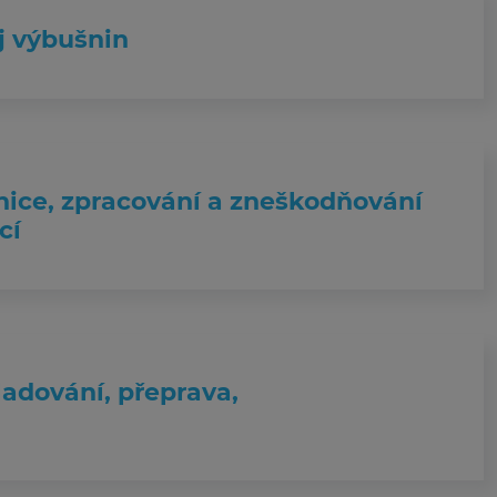
j výbušnin
unice, zpracování a zneškodňování
cí
ladování, přeprava,