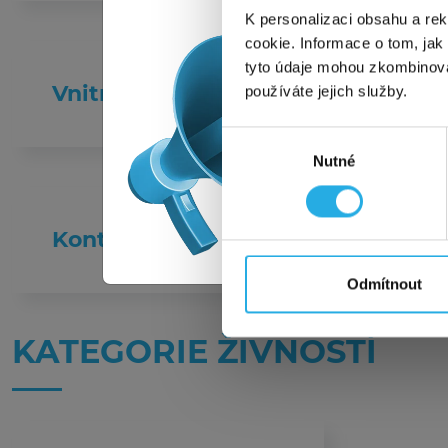
5, a 
K personalizaci obsahu a re
jak n
cookie. Informace o tom, jak
PREMI
tyto údaje mohou zkombinovat
Všech
Vnitrozemská vodní doprava
používáte jejich služby.
Pozor
Výběr
Nutné
souhlasu
To
Kontrolní testování profesionálníc
Tato a
Odmítnout
KATEGORIE ŽIVNOSTÍ