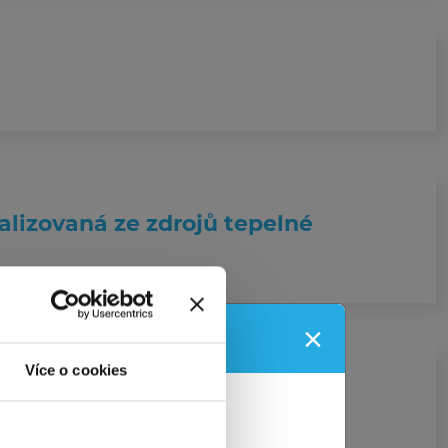
ealizovaná ze zdrojů tepelné
×
u!
Více o cookies
spolek?
rzova
, Praha