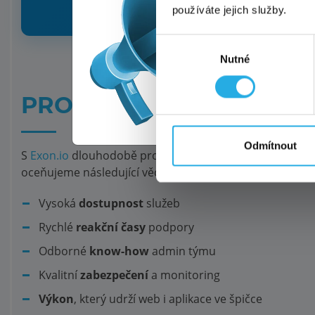
Všech
používáte jejich služby.
Pozor
Výběr
Nutné
souhlasu
To
PROČ SÁZÍME NA EXON.
Tato a
Odmítnout
S
Exon.io
dlouhodobě provozujeme svoje interní systém
oceňujeme následující věci:
Vysoká
dostupnost
služeb
Rychlé
reakční časy
podpory
Odborné
know-how
admin týmu
Kvalitní
zabezpečení
a monitoring
Výkon
, který udrží web i aplikace ve špičce