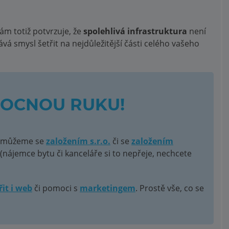
ám totiž potvrzuje, že
spolehlivá infrastruktura
není
ává smysl šetřit na nejdůležitější části celého vašeho
MOCNOU RUKU!
 pomůžeme se
založením s.r.o.
či se
založením
(nájemce bytu či kanceláře si to nepřeje, nechcete
řit i web
či pomoci s
marketingem
. Prostě vše, co se