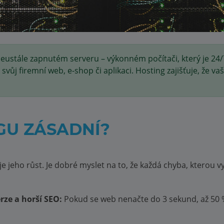
stále zapnutém serveru – výkonném počítači, který je 24/7 
svůj firemní web, e-shop či aplikaci. Hosting zajišťuje, že va
GU ZÁSADNÍ?
 jeho růst. Je dobré myslet na to, že každá chyba, kterou vyř
ze a horší SEO:
Pokud se web nenačte do 3 sekund, až 50 