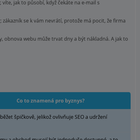
víte, jak to působí, když čekáte na e-mail s
zákazník se k vám nevrátí, protože má pocit, že firma
, obnova webu může trvat dny a být nákladná. A jak to
Co to znamená pro byznys?
ěžet špičkově, jelikož ovlivňuje SEO a udržení
émy a obchod musejí být jednoduše dostupné, a to