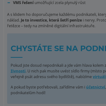
VMS řešení
umožňující zcela plynulý růst
A s klidem ho doporučujeme každému podnikateli, který 
náklad.
Je to investice, která šetří peníze
i nervy. Prot
řetězce – tedy na zmíněné digitální infrastruktuře.
CHYSTÁTE SE NA POD
Pokud jste dosud nepodnikali a jde vám hlava kolem z
živnosti
. U nich pak musíte uvést sídlo firmy (místo 
veřejně psát adresu svého bydliště), nabízíme
virtuál
A pokud byste potřebovali, zařídíme vám i
účetnictví
podnikatelům hodí!