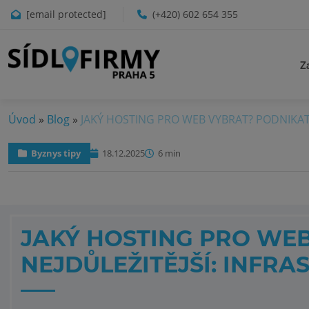
[email protected]
(+420) 602 654 355
Z
Úvod
»
Blog
»
JAKÝ HOSTING PRO WEB VYBRAT? PODNIKAT
Byznys tipy
18.12.2025
6 min
JAKÝ HOSTING PRO WEB
NEJDŮLEŽITĚJŠÍ: INFR