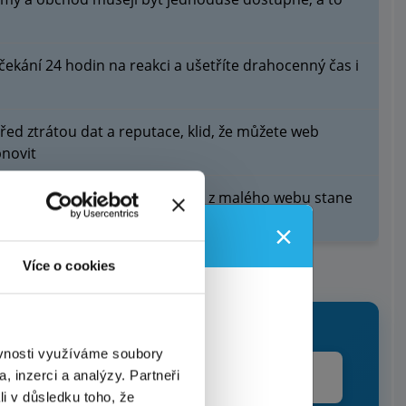
čekání 24 hodin na reakci a ušetříte drahocenný čas i
ed ztrátou dat a reputace, klid, že můžete web
novit
ložitě migrovat jinam, když se z malého webu stane
op
×
u!
Více o cookies
spolek?
rzova
, Praha
období, a to
ěvnosti využíváme soubory
na STANDARD a
Poptat službu
, inzerci a analýzy. Partneři
li v důsledku toho, že