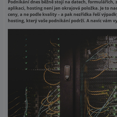
Podnikání dnes běžně stojí na datech, formulářích,
aplikaci, hosting není jen okrajová položka. Je to na
ceny, a ne podle kvality – a pak nezřídka řeší výpad
hosting, který vaše podnikání podrží. A navíc vám 