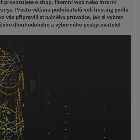
ž provozujete e-shop, firemní web nebo interní
byznys. Přesto většina podnikatelů volí hosting podle
o vás připravili stručného průvodce, jak si vybrat
ašeho dlouhodobého a výborného poskytovatele!