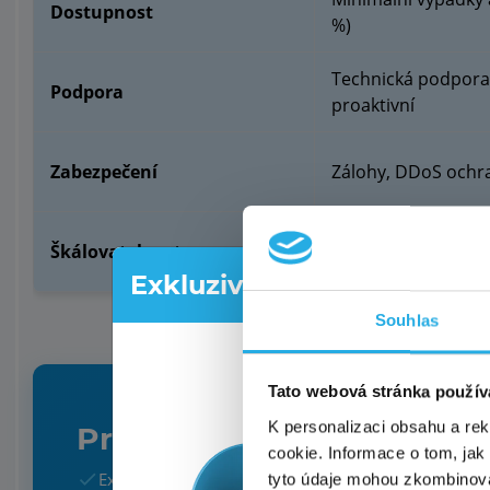
Dostupnost
%)
Technická podpora 
Podpora
proaktivní
Zabezpečení
Zálohy, DDoS ochran
Škálovatelnost
Hosting musí počít
Exkluzivní akce pro nové z
Souhlas
Shání
Využi
Tato webová stránka použív
5, a 
K personalizaci obsahu a re
Profesionální web pro va
jak n
cookie. Informace o tom, jak
PREMI
Expertní řešení
Rychle a levně
Originální design
tyto údaje mohou zkombinovat