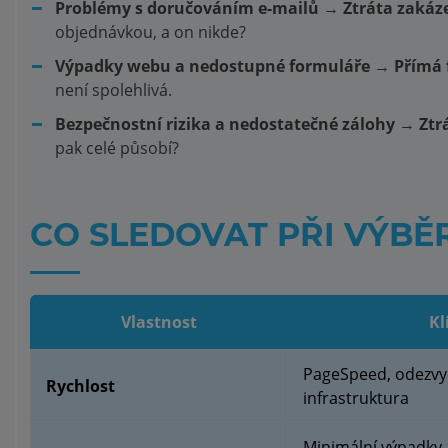
Problémy s doručováním e-mailů → Ztráta zakáze
objednávkou, a on nikde?
Výpadky webu a nedostupné formuláře → Přímá f
není spolehlivá.
Bezpečnostní rizika a nedostatečné zálohy → Ztrá
pak celé působí?
CO SLEDOVAT PŘI VÝBĚ
Vlastnost
Kl
PageSpeed, odezvy 
Rychlost
infrastruktura
Minimální výpadky a