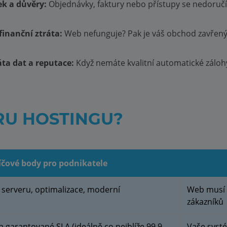
k a důvěry:
Objednávky, faktury nebo přístupy se nedoručí; 
inanční ztráta:
Web nefunguje? Pak je váš obchod zavřený; 
ta dat a reputace:
Když nemáte kvalitní automatické zálohy
RU HOSTINGU?
íčové body pro podnikatele
serveru, optimalizace, moderní
Web musí b
zákazníků
 garantované SLA (ideálně co nejblíže 99,9
Vaše syst