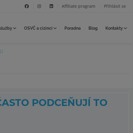
Affiliate program
Přihlásit se
služby
OSVČ a cizinci
Poradna
Blog
Kontakty
RU
ČASTO PODCEŇUJÍ TO