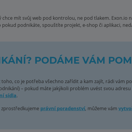
chce mít svůj web pod kontrolou, ne pod tlakem. Exon.io n
o pokud podnikáte, spouštíte projekt, e-shop či aplikaci, ned
NIKÁNÍ? PODÁME VÁM PO
 toho, co je potřeba všechno zařídit a kam zajít, rádi vám
podnikání) – pokud máte jakýkoli problém uvést svou adresu 
ní sídla
.
, zprostředkujeme
právní poradenství
, můžeme vám
vytvo