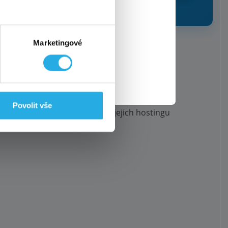
rzova.
ktéž! 👌
Marketingové
UJEME?
ate programem.
Povolit vše
hle a bezpečně.
Konkrétně na jejich hostingu