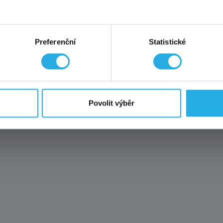
ny podrobnosti o akci a sídle na detailu zmíněné adresy Ku
: Dosavadní akce na
doživotní variantu
za polovinu platí ta
Preferenční
Statistické
 mě zajímá
IO A VŘELE HO DOPORUČ
kce není kombinovatelná s jinými probíhajícími akcemi ani s affili
Povolit výběr
y a web. A důvod je jednoduchý:
funguje to. Stabilně, ryc