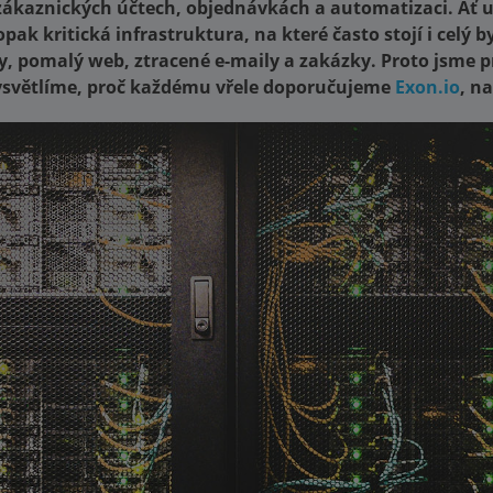
 zákaznických účtech, objednávkách a automatizaci. Ať u
opak kritická infrastruktura, na které často stojí i celý 
ky, pomalý web, ztracené e-maily a zakázky. Proto jsme pr
vysvětlíme, proč každému vřele doporučujeme
Exon.io
, n