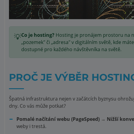
💡
Co je hosting?
Hosting je pronájem prostoru na neu
„pozemek" či „adresa" v digitálním světě, kde máte 
dostupné pro každého návštěvníka na světě.
PROČ JE VÝBĚR HOSTIN
Špatná infrastruktura nejen v začátcích byznysu ohrožuje
dny. Co vás může potkat?
Pomalé načítání webu (PageSpeed) → Nižší konver
weby i trestá.