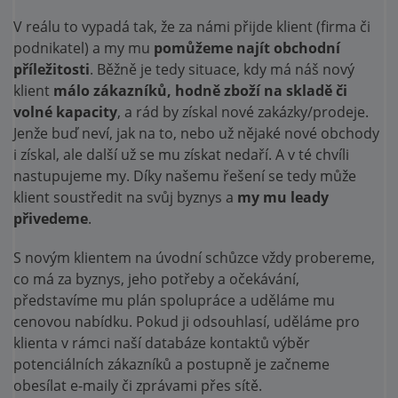
V reálu to vypadá tak, že za námi přijde klient (firma či
podnikatel) a my mu
pomůžeme najít obchodní
příležitosti
. Běžně je tedy situace, kdy má náš nový
klient
málo zákazníků, hodně zboží na skladě či
volné kapacity
, a rád by získal nové zakázky/prodeje.
Jenže buď neví, jak na to, nebo už nějaké nové obchody
i získal, ale další už se mu získat nedaří. A v té chvíli
nastupujeme my. Díky našemu řešení se tedy může
klient soustředit na svůj byznys a
my mu leady
přivedeme
.
S novým klientem na úvodní schůzce vždy probereme,
co má za byznys, jeho potřeby a očekávání,
představíme mu plán spolupráce a uděláme mu
cenovou nabídku. Pokud ji odsouhlasí, uděláme pro
klienta v rámci naší databáze kontaktů výběr
potenciálních zákazníků a postupně je začneme
obesílat e-maily či zprávami přes sítě.