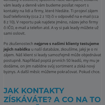
vám leady a denně vám budeme posílat report s
kontakty na lidi a firmy, které hledáte. Ti projeví zájem
buď telefonicky (cca 2 z 10) či v odpověď na e-mail (cca
8 z 10). V reportu pak najdete jméno, název jeho firmy
či IČO, e-mail a telefon atd. A vy si pak leady můžete už
sami oslovit.
Po zkušenostech
nejprve s našimi klienty testujeme
jejich nabídku
u naší databáze, zkoušíme, jaký je o ni
zájem. Náš klient si leady samozřejmě může objednávat
postupně. Například poptá prvních 50 leadů, my mu je
dodáme, on jim nabídne svůj sortiment a získá nový
byznys. A další měsíc můžeme pokračovat. Pokud chce.
JAK KONTAKTY
ZÍSKÁVÁTE? A CO NA TO