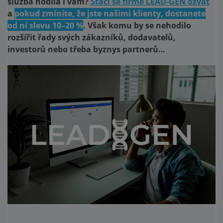
služba hodila i vám?
Stačí se firmě LEAD-GEN ozvat
a
pokud zmíníte, že jste našimi klienty, dostanete
od ní slevu 10–20 %
. Však komu by se nehodilo
rozšířit řady svých zákazníků, dodavatelů,
investorů nebo třeba byznys partnerů…