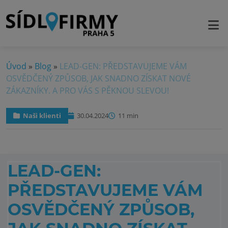
Úvod
»
Blog
»
LEAD-GEN: PŘEDSTAVUJEME VÁM
OSVĚDČENÝ ZPŮSOB, JAK SNADNO ZÍSKAT NOVÉ
ZÁKAZNÍKY. A PRO VÁS S PĚKNOU SLEVOU!
Naši klienti
30.04.2024
11 min
LEAD-GEN:
PŘEDSTAVUJEME VÁM
OSVĚDČENÝ ZPŮSOB,