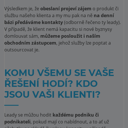
Výsledkem je, že
obeslaní projeví zájem
o produkt či
službu našeho klienta a my mu pak na ně
na denní
bázi předáváme kontakty
(odborně řečeno ty leady).
V případě, že klient nemá kapacitu si nové byznysy
domlouvat sám,
můžeme posloužit i naším
obchodním zástupcem
, jehož služby lze poptat a
outsourcovat je.
KOMU VŠEMU SE VAŠE
ŘEŠENÍ HODÍ? KDO
JSOU VAŠI KLIENTI?
Leady se můžou hodit
každému podniku či
podnikateli
, pokud mají co nabídnout, a to ať už