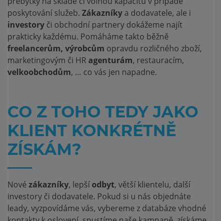
přebytky na skladě či volnou kapacitu v případě
poskytování služeb.
Zákazníky
a dodavatele, ale i
investory
či obchodní partnery dokážeme najít
prakticky každému. Pomáháme takto běžně
freelancerům, výrobcům
opravdu rozličného zboží,
marketingovým či HR
agenturám
, restauracím,
velkoobchodům
, … co vás jen napadne.
CO Z TOHO TEDY JAKO
KLIENT KONKRÉTNĚ
ZÍSKÁM?
Nové
zákazníky
, lepší
odbyt
, větší klientelu, další
investory či dodavatele. Pokud si u nás objednáte
leady, vyzpovídáme vás, vybereme z databáze vhodné
kontakty k oslovení, spustíme naše kampaně, získáme