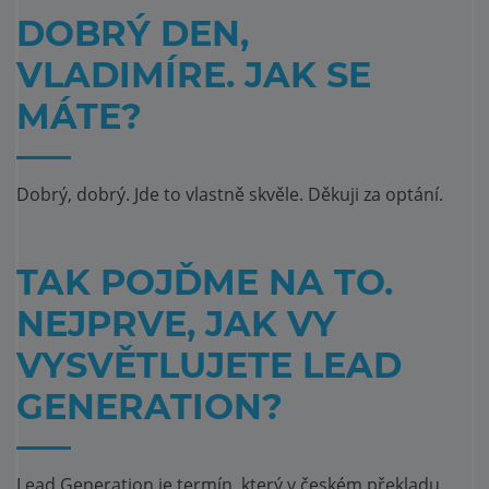
DOBRÝ DEN,
VLADIMÍRE. JAK SE
MÁTE?
Dobrý, dobrý. Jde to vlastně skvěle. Děkuji za optání.
TAK POJĎME NA TO.
NEJPRVE, JAK VY
VYSVĚTLUJETE LEAD
GENERATION?
Lead Generation je termín, který v českém překladu