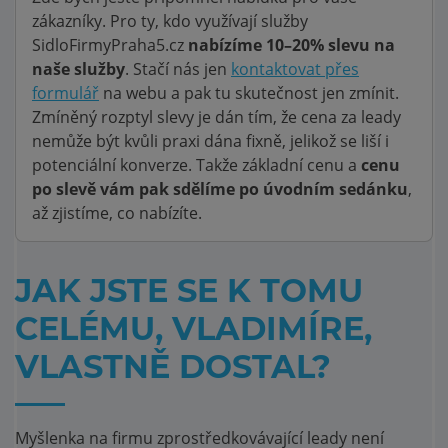
zákazníky. Pro ty, kdo využívají služby
SidloFirmyPraha5.cz
nabízíme 10–20% slevu na
naše služby
. Stačí nás jen
kontaktovat přes
formulář
na webu a pak tu skutečnost jen zmínit.
Zmíněný rozptyl slevy je dán tím, že cena za leady
nemůže být kvůli praxi dána fixně, jelikož se liší i
potenciální konverze. Takže základní cenu a
cenu
po slevě vám pak sdělíme po úvodním sedánku
,
až zjistíme, co nabízíte.
JAK JSTE SE K TOMU
CELÉMU, VLADIMÍRE,
VLASTNĚ DOSTAL?
Myšlenka na firmu zprostředkovávající leady není