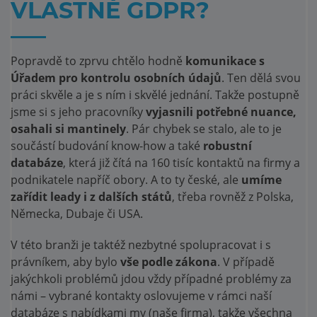
VLASTNĚ GDPR?
Popravdě to zprvu chtělo hodně
komunikace s
Úřadem pro kontrolu osobních údajů
. Ten dělá svou
práci skvěle a je s ním i skvělé jednání. Takže postupně
jsme si s jeho pracovníky
vyjasnili potřebné nuance,
osahali si mantinely
. Pár chybek se stalo, ale to je
součástí budování know-how a také
robustní
databáze
, která již čítá na 160 tisíc kontaktů na firmy a
podnikatele napříč obory. A to ty české, ale
umíme
zařídit leady i z dalších států
, třeba rovněž z Polska,
Německa, Dubaje či USA.
V této branži je taktéž nezbytné spolupracovat i s
právníkem, aby bylo
vše podle zákona
. V případě
jakýchkoli problémů jdou vždy případné problémy za
námi – vybrané kontakty oslovujeme v rámci naší
databáze s nabídkami my (naše firma), takže všechna