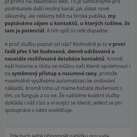
již přímo na zákazníkův web. To je samozřejmě pro
podnikatele další možný kanál, jak získat nové
zákazníky, ale reklamy běží na široká publika,
my
poptáváme zájem u kontaktů, u kterých tušíme, že
tam je potenciál
. A tím spíš to celé dopadne.
A proč službu poptat od nás? Rozhodně je to
v první
řadě přes 5 let budovaná, denně udržovaná a
neustále rozšiřovaná databáze kontaktů
. Kromě
naší historie a růstu se můžou naši klienti spolehnout i
na
systémový přístup a rozumné ceny
, protože
maximálně využíváme automatizaci ke snižování
nákladů. Kromě toho už máme bohaté zkušenosti s
tím, co funguje a co ne. Že nabízíme kvalitní služby
dokládá i náš růst a vracející se klienti, jelikož se jim
spolupráce s námi osvědčuje.
Zde bych ještě připomněl nabídku pro vaše