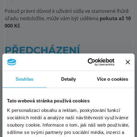
Pokud právní důvod k užívání sídla ve stanovené lhůtě
úřadu nedoložíte, může vám být udělena
pokuta až 10
000 Kč
.
PŘEDCHÁZENÍ
PROBLÉMŮM A
POKUTÁM MŮŽETE
Souhlas
Detaily
Více o cookies
NECHAT NA NÁS
Exkluzivní akce pro nové
Tato webová stránka používá cookies
×
Výše zmíněné situace jsou nejčastějšími důvody
zákazníky – virtuální sídlo za
K personalizaci obsahu a reklam, poskytování funkcí
udělených pokut od živnostenského úřadu, přitom
sociálních médií a analýze naší návštěvnosti využíváme
polovinu!
jejich předcházení není zas tak náročné
. Zkrátka je
soubory cookie. Informace o tom, jak náš web používáte,
nutné mít na paměti, že veškeré změny údajů
sdílíme se svými partnery pro sociální média, inzerci a
uvedených v živnosti je potřeba úřadu nahlásit, čas od