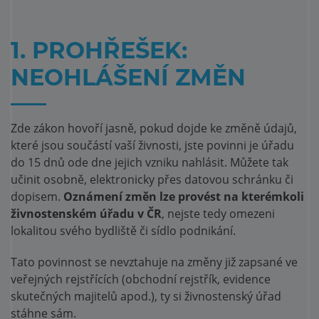
1. PROHŘEŠEK:
NEOHLÁŠENÍ ZMĚN
Zde zákon hovoří jasně, pokud dojde ke změně údajů,
které jsou součástí vaší živnosti, jste povinni je úřadu
do 15 dnů ode dne jejich vzniku nahlásit. Můžete tak
učinit osobně, elektronicky přes datovou schránku či
dopisem.
Oznámení změn lze provést na kterémkoli
živnostenském úřadu v ČR
, nejste tedy omezeni
lokalitou svého bydliště či sídlo podnikání.
Tato povinnost se nevztahuje na změny již zapsané ve
veřejných rejstřících (obchodní rejstřík, evidence
skutečných majitelů apod.), ty si živnostenský úřad
stáhne sám.