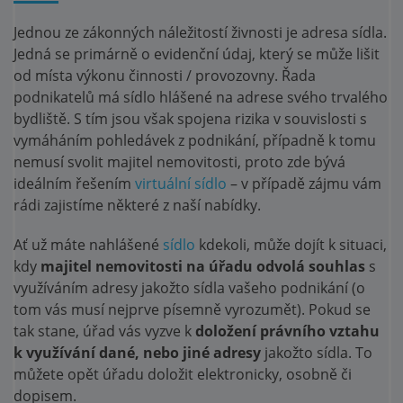
Jednou ze zákonných náležitostí živnosti je adresa sídla.
Jedná se primárně o evidenční údaj, který se může lišit
od místa výkonu činnosti / provozovny. Řada
podnikatelů má sídlo hlášené na adrese svého trvalého
bydliště. S tím jsou však spojena rizika v souvislosti s
vymáháním pohledávek z podnikání, případně k tomu
nemusí svolit majitel nemovitosti, proto zde bývá
ideálním řešením
virtuální sídlo
– v případě zájmu vám
rádi zajistíme některé z naší nabídky.
Ať už máte nahlášené
sídlo
kdekoli, může dojít k situaci,
kdy
majitel nemovitosti na úřadu odvolá souhlas
s
využíváním adresy jakožto sídla vašeho podnikání (o
tom vás musí nejprve písemně vyrozumět). Pokud se
tak stane, úřad vás vyzve k
doložení právního vztahu
k využívání dané, nebo jiné adresy
jakožto sídla. To
můžete opět úřadu doložit elektronicky, osobně či
dopisem.