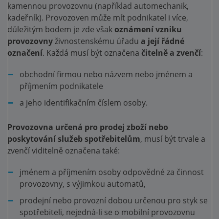
kamennou provozovnu (například automechanik,
kadeřník). Provozoven může mít podnikatel i více,
důležitým bodem je zde však
oznámení vzniku
provozovny
živnostenskému úřadu
a její řádné
označení
. Každá musí být označena
čitelně a zvenčí
:
obchodní firmou nebo názvem nebo jménem a
příjmením podnikatele
a jeho identifikačním číslem osoby.
Provozovna určená pro prodej zboží nebo
poskytování služeb spotřebitelům
, musí být trvale a
zvenčí viditelně označena také:
jménem a příjmením osoby odpovědné za činnost
provozovny, s výjimkou automatů,
prodejní nebo provozní dobou určenou pro styk se
spotřebiteli, nejedná-li se o mobilní provozovnu