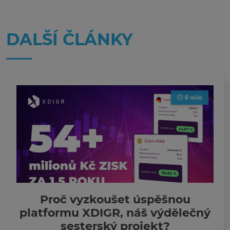
DALŠÍ ČLÁNKY
6 min
Proč vyzkoušet úspěšnou
platformu XDIGR, náš výdělečný
sesterský projekt?