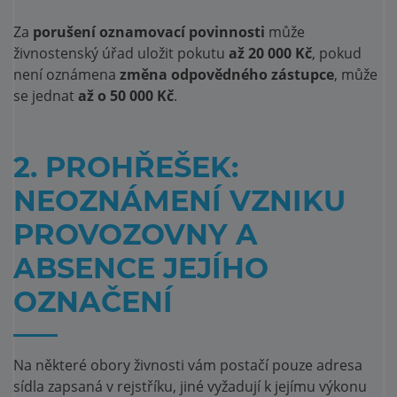
Za
porušení oznamovací povinnosti
může
živnostenský úřad uložit pokutu
až 20 000 Kč
, pokud
není oznámena
změna odpovědného zástupce
, může
se jednat
až o 50 000 Kč
.
2. PROHŘEŠEK:
NEOZNÁMENÍ VZNIKU
PROVOZOVNY A
ABSENCE JEJÍHO
OZNAČENÍ
Na některé obory živnosti vám postačí pouze adresa
sídla zapsaná v rejstříku, jiné vyžadují k jejímu výkonu