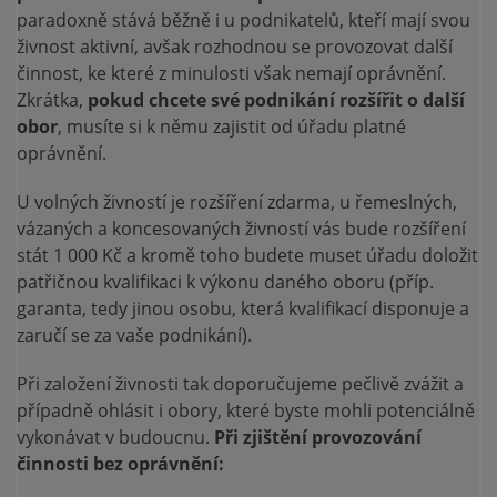
paradoxně stává běžně i u podnikatelů, kteří mají svou
živnost aktivní, avšak rozhodnou se provozovat další
činnost, ke které z minulosti však nemají oprávnění.
Zkrátka,
pokud chcete své podnikání rozšířit o další
obor
, musíte si k němu zajistit od úřadu platné
oprávnění.
U volných živností je rozšíření zdarma, u řemeslných,
vázaných a koncesovaných živností vás bude rozšíření
stát 1 000 Kč a kromě toho budete muset úřadu doložit
patřičnou kvalifikaci k výkonu daného oboru (příp.
garanta, tedy jinou osobu, která kvalifikací disponuje a
zaručí se za vaše podnikání).
Při založení živnosti tak doporučujeme pečlivě zvážit a
případně ohlásit i obory, které byste mohli potenciálně
vykonávat v budoucnu.
Při zjištění provozování
činnosti bez oprávnění: