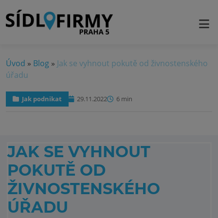
Úvod
»
Blog
»
Jak se vyhnout pokutě od živnostenského
úřadu
Jak podnikat
29.11.2022
6 min
JAK SE VYHNOUT
POKUTĚ OD
ŽIVNOSTENSKÉHO
ÚŘADU