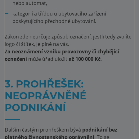
nebo automat,
kategorií a třídou u ubytovacího zařízení
poskytujícího přechodné ubytování.
Zákon zde neurčuje způsob označení, jestli tedy zvolíte
logo či štítek, je plně na vás.
Za neoznámení vzniku provozovny či chybějící
označení
může úřad uložit
až 100 000 Kč
.
3. PROHŘEŠEK:
NEOPRÁVNĚNÉ
PODNIKÁNÍ
Dalším častým prohřeškem bývá
podnikání bez
platného živnostenského oprávnění
. To se