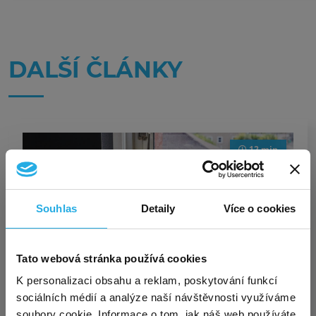
DALŠÍ ČLÁNKY
12 min
Souhlas
Detaily
Více o cookies
Exkluzivní akce pro nové
Tato webová stránka používá cookies
×
zákazníky – virtuální sídlo za
K personalizaci obsahu a reklam, poskytování funkcí
Práce na dohodu, práce z
sociálních médií a analýze naší návštěvnosti využíváme
polovinu!
domova – problémy na obzoru?
soubory cookie. Informace o tom, jak náš web používáte,