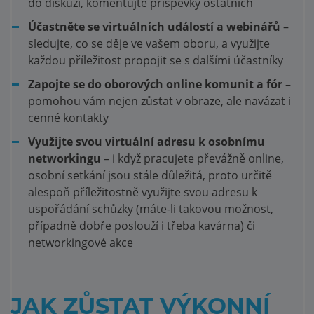
do diskuzí, komentujte příspěvky ostatních
Účastněte se virtuálních událostí a webinářů
–
sledujte, co se děje ve vašem oboru, a využijte
každou příležitost propojit se s dalšími účastníky
Zapojte se do oborových online komunit a fór
–
pomohou vám nejen zůstat v obraze, ale navázat i
cenné kontakty
Využijte svou virtuální adresu k osobnímu
networkingu
– i když pracujete převážně online,
osobní setkání jsou stále důležitá, proto určitě
alespoň příležitostně využijte svou adresu k
uspořádání schůzky (máte-li takovou možnost,
případně dobře poslouží i třeba kavárna) či
networkingové akce
JAK ZŮSTAT VÝKONNÍ