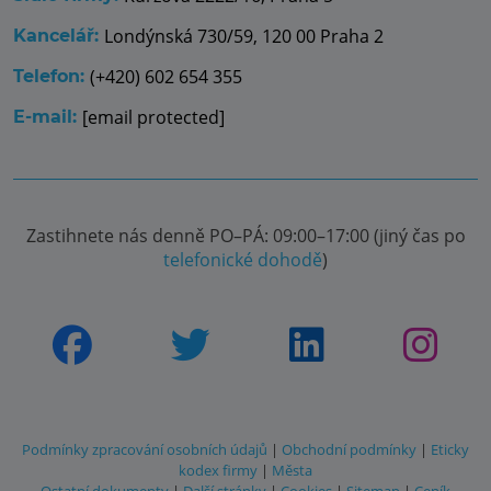
Londýnská 730/59, 120 00 Praha 2
Kancelář:
(+420) 602 654 355
Telefon:
[email protected]
E-mail:
Zastihnete nás denně PO–PÁ: 09:00–17:00 (jiný čas po
telefonické dohodě
)
Podmínky zpracování osobních údajů
|
Obchodní podmínky
|
Eticky
kodex firmy
|
Města
Ostatní dokumenty
|
Další stránky
|
Cookies
|
Sitemap
|
Ceník