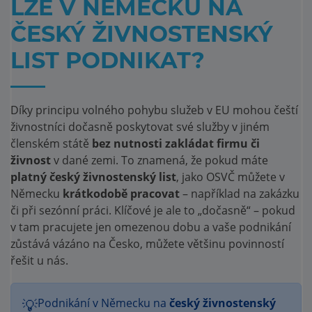
LZE V NĚMECKU NA
ČESKÝ ŽIVNOSTENSKÝ
LIST PODNIKAT?
Díky principu volného pohybu služeb v EU mohou čeští
živnostníci dočasně poskytovat své služby v jiném
členském státě
bez nutnosti zakládat firmu či
živnost
v dané zemi. To znamená, že pokud máte
platný český živnostenský list
, jako OSVČ můžete v
Německu
krátkodobě pracovat
– například na zakázku
či při sezónní práci. Klíčové je ale to „dočasně“ – pokud
v tam pracujete jen omezenou dobu a vaše podnikání
zůstává vázáno na Česko, můžete většinu povinností
řešit u nás.
💡
Podnikání v Německu na
český živnostenský