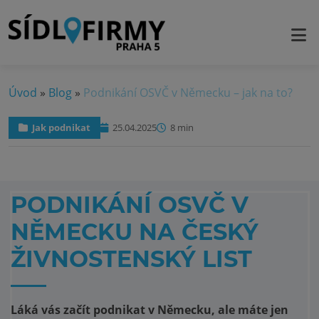
Úvod
»
Blog
»
Podnikání OSVČ v Německu – jak na to?
Jak podnikat
25.04.2025
8 min
PODNIKÁNÍ OSVČ V
NĚMECKU NA ČESKÝ
ŽIVNOSTENSKÝ LIST
Láká vás začít podnikat v Německu, ale máte jen