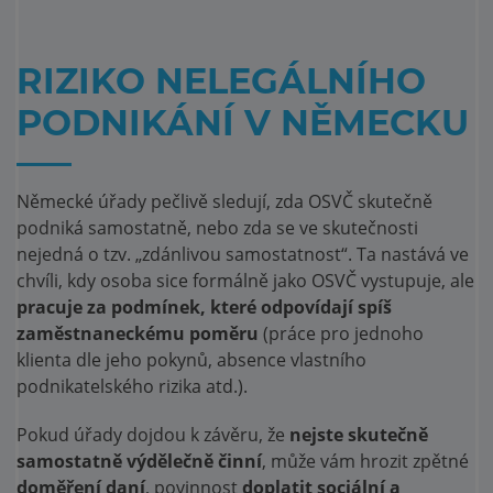
RIZIKO NELEGÁLNÍHO
PODNIKÁNÍ V NĚMECKU
Německé úřady pečlivě sledují, zda OSVČ skutečně
podniká samostatně, nebo zda se ve skutečnosti
nejedná o tzv. „zdánlivou samostatnost“. Ta nastává ve
chvíli, kdy osoba sice formálně jako OSVČ vystupuje, ale
pracuje za podmínek, které odpovídají spíš
zaměstnaneckému poměru
(práce pro jednoho
klienta dle jeho pokynů, absence vlastního
podnikatelského rizika atd.).
Pokud úřady dojdou k závěru, že
nejste skutečně
samostatně výdělečně činní
, může vám hrozit zpětné
doměření daní
, povinnost
doplatit sociální a