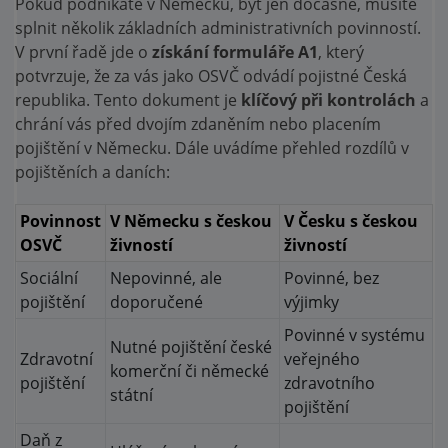
Pokud podnikáte v Německu, byť jen dočasně, musíte
splnit několik základních administrativních povinností.
V první řadě jde o
získání formuláře A1
, který
potvrzuje, že za vás jako OSVČ odvádí pojistné Česká
republika. Tento dokument je
klíčový při kontrolách
a
chrání vás před dvojím zdaněním nebo placením
pojištění v Německu. Dále uvádíme přehled rozdílů v
pojištěních a daních:
Povinnost
V Německu s českou
V Česku s českou
OSVČ
živností
živností
Sociální
Nepovinné, ale
Povinné, bez
pojištění
doporučené
výjimky
Povinné v systému
Nutné pojištění české
Zdravotní
veřejného
komerční či německé
pojištění
zdravotního
státní
pojištění
Daň z