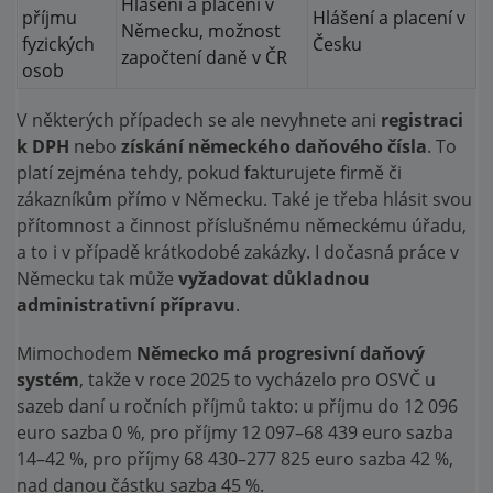
Hlášení a placení v
příjmu
Hlášení a placení v
Německu, možnost
fyzických
Česku
započtení daně v ČR
osob
V některých případech se ale nevyhnete ani
registraci
k DPH
nebo
získání německého daňového čísla
. To
platí zejména tehdy, pokud fakturujete firmě či
zákazníkům přímo v Německu. Také je třeba hlásit svou
přítomnost a činnost příslušnému německému úřadu,
a to i v případě krátkodobé zakázky. I dočasná práce v
Německu tak může
vyžadovat důkladnou
administrativní přípravu
.
Mimochodem
Německo má progresivní daňový
systém
, takže v roce 2025 to vycházelo pro OSVČ u
sazeb daní u ročních příjmů takto: u příjmu do 12 096
euro sazba 0 %, pro příjmy 12 097–68 439 euro sazba
14–42 %, pro příjmy 68 430–277 825 euro sazba 42 %,
nad danou částku sazba 45 %.