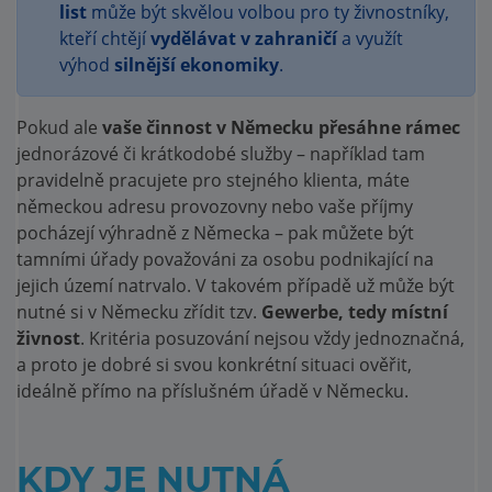
list
může být skvělou volbou pro ty živnostníky,
kteří chtějí
vydělávat v zahraničí
a využít
výhod
silnější ekonomiky
.
Pokud ale
vaše činnost v Německu přesáhne rámec
jednorázové či krátkodobé služby – například tam
pravidelně pracujete pro stejného klienta, máte
německou adresu provozovny nebo vaše příjmy
pocházejí výhradně z Německa – pak můžete být
tamními úřady považováni za osobu podnikající na
jejich území natrvalo. V takovém případě už může být
nutné si v Německu zřídit tzv.
Gewerbe, tedy místní
živnost
. Kritéria posuzování nejsou vždy jednoznačná,
a proto je dobré si svou konkrétní situaci ověřit,
ideálně přímo na příslušném úřadě v Německu.
KDY JE NUTNÁ