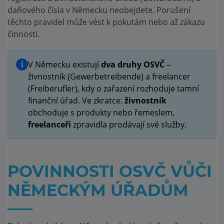
daňového čísla v Německu neobejdete. Porušení
těchto pravidel může vést k pokutám nebo až zákazu
činnosti.
i
V Německu existují
dva druhy OSVČ
–
živnostník (Gewerbetreibende) a freelancer
(Freiberufler), kdy o zařazení rozhoduje tamní
finanční úřad. Ve zkratce:
živnostník
obchoduje s produkty nebo řemeslem,
freelanceři
zpravidla prodávají své služby.
POVINNOSTI OSVČ VŮČI
NĚMECKÝM ÚŘADŮM